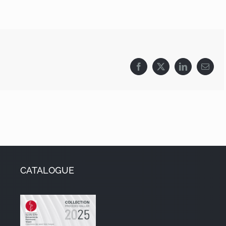
Facebook
X
LinkedIn
Email
CATALOGUE