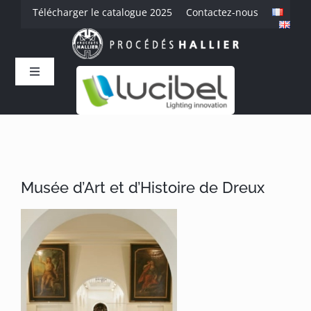
Passer
Télécharger le catalogue 2025
Contactez-nous
au
contenu
Toggle
Navigation
Accueil
L’entreprise
Musée d’Art et d’Histoire de Dreux
Savoir-faire
Produits
Références