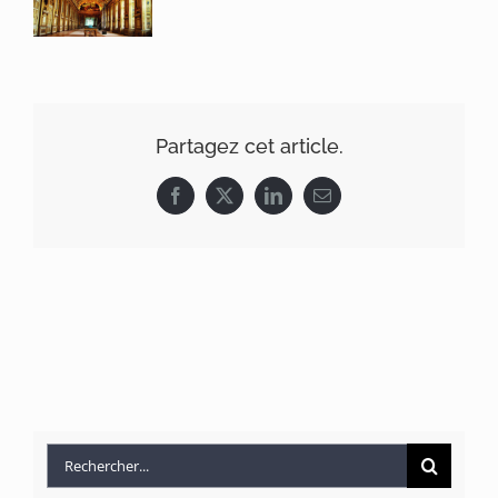
Produits
Références
Partagez cet article.
Facebook
X
LinkedIn
Email
Rechercher: