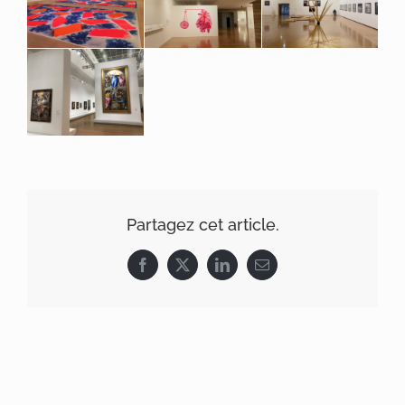
Produits
Références
Partagez cet article.
Facebook
X
LinkedIn
Email