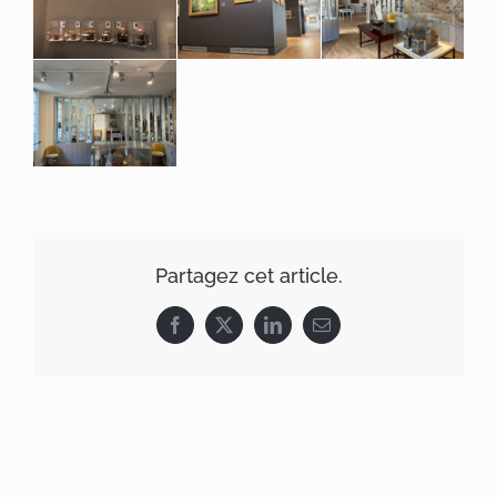
Produits
Références
Partagez cet article.
Facebook
X
LinkedIn
Email