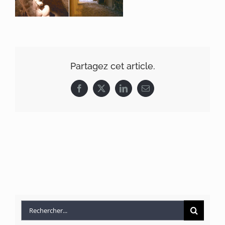
Produits
Références
Partagez cet article.
Facebook
X
LinkedIn
Email
Rechercher: