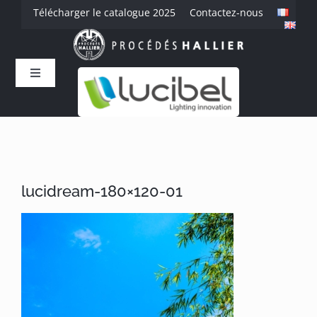
Passer
Télécharger le catalogue 2025
Contactez-nous
au
contenu
Toggle
Navigation
Accueil
L’entreprise
lucidream-180×120-01
Savoir-faire
Produits
Références