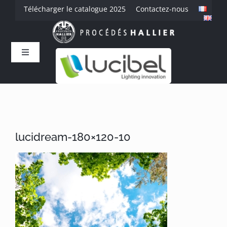
Passer
Télécharger le catalogue 2025
Contactez-nous
au
contenu
Toggle
Navigation
Accueil
L’entreprise
lucidream-180×120-10
Savoir-faire
Produits
Références