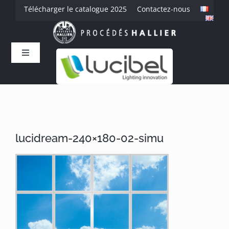
Passer
Télécharger le catalogue 2025
Contactez-nous
au
contenu
Toggle
Navigation
Accueil
L’entreprise
lucidream-240×180-02-simu
Savoir-faire
Produits
Références