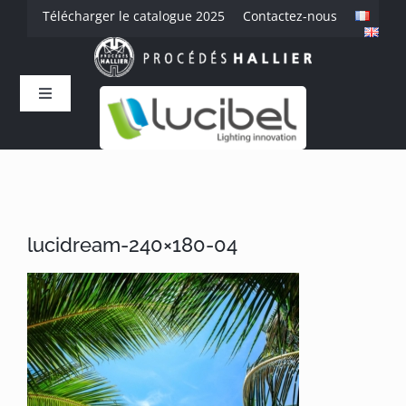
Passer
Télécharger le catalogue 2025
Contactez-nous
au
contenu
Toggle
Navigation
Accueil
L’entreprise
lucidream-240×180-04
Savoir-faire
Produits
Références