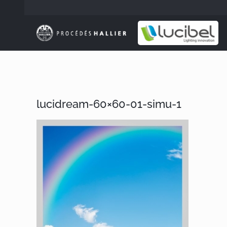
Passer
au
contenu
lucidream-60×60-01-simu-1