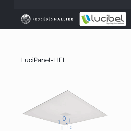
Passer
au
contenu
LuciPanel-LIFI