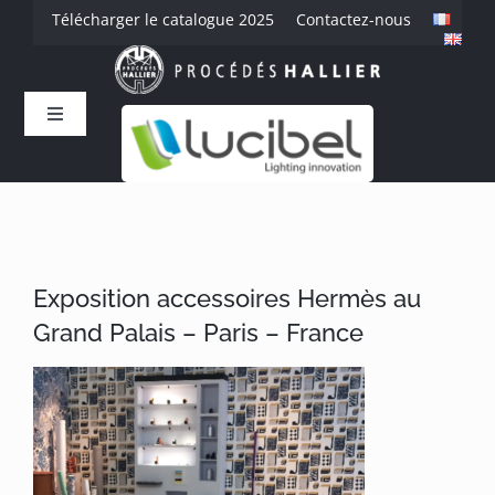
Passer
Télécharger le catalogue 2025
Contactez-nous
au
contenu
Toggle
Navigation
Accueil
L’entreprise
Exposition accessoires Hermès au
Savoir-faire
Grand Palais – Paris – France
Produits
Références