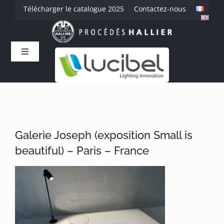
Passer
Télécharger le catalogue 2025
Contactez-nous
au
contenu
Toggle
Navigation
Accueil
L’entreprise
Galerie Joseph (exposition Small is
Savoir-faire
beautiful) – Paris – France
Produits
Références