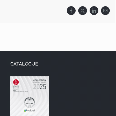
Facebook
X
LinkedIn
Email
CATALOGUE