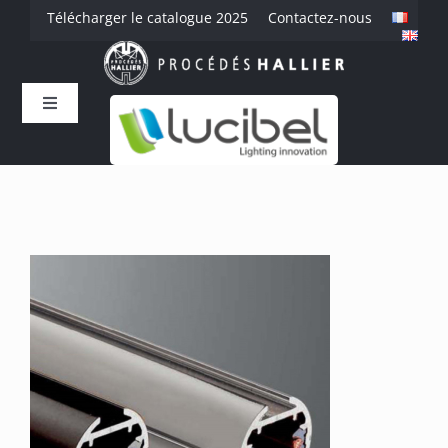
Passer
Télécharger le catalogue 2025
Contactez-nous
au
contenu
Toggle
Navigation
Accueil
L’entreprise
Savoir-faire
Produits
Références