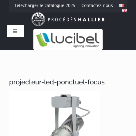
Passer
Télécharger le catalogue 2025
Contactez-nous
au
contenu
Toggle
Navigation
Accueil
L’entreprise
projecteur-led-ponctuel-focus
Savoir-faire
Produits
Références