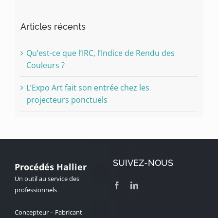
Articles récents
Qu’est-ce que l’IRC, l’Indice de Rendu des
Couleurs ?
L’Expo Art fait son entrée chez les
projecteurs ponctuels
SUIVEZ-NOUS
Procédés Hallier
Un outil au service des
professionnels
Concepteur – Fabricant