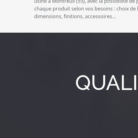
usine à Montreuil (93), avec la possibilité de
chaque produit selon vos besoins : choix de 
dimensions, finitions, accessoires…
QUALI