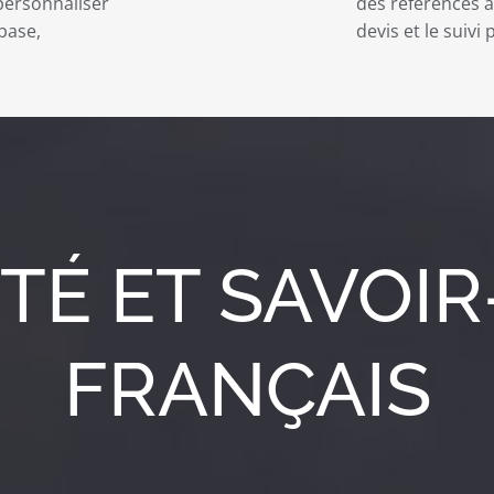
 personnaliser
des références à 
base,
devis et le suivi
TÉ ET SAVOIR
FRANÇAIS