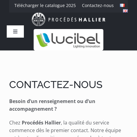
Passer
Télécharger le catalogue 2025
Contactez-nous
au
contenu
Toggle
Navigation
Accueil
L’entreprise
CONTACTEZ-NOUS
Savoir-faire
Besoin d’un renseignement ou d’un
Produits
accompagnement ?
Chez
Procédés Hallier
, la qualité du service
Références
commence dès le premier contact. Notre équipe