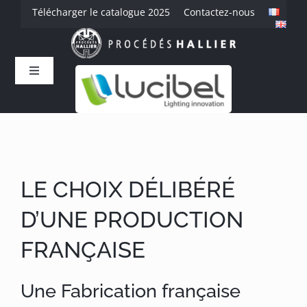
Passer
Télécharger le catalogue 2025
Contactez-nous
au
contenu
Toggle
Navigation
Accueil
L’entreprise
LE CHOIX DÉLIBÉRÉ
Savoir-faire
D’UNE PRODUCTION
Produits
FRANÇAISE
Une Fabrication française
Références