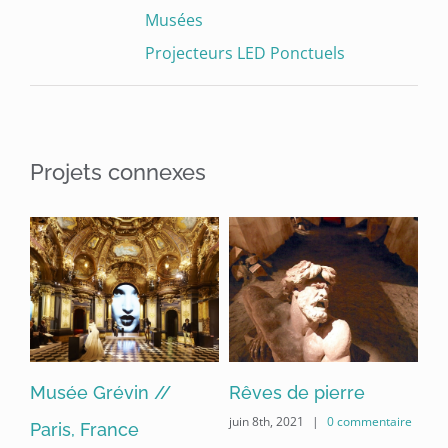
Musées
Projecteurs LED Ponctuels
Projets connexes
Musée Grévin //
Rêves de pierre
Mu
ire
juin 8th, 2021
|
0 commentaire
Paris, France
//