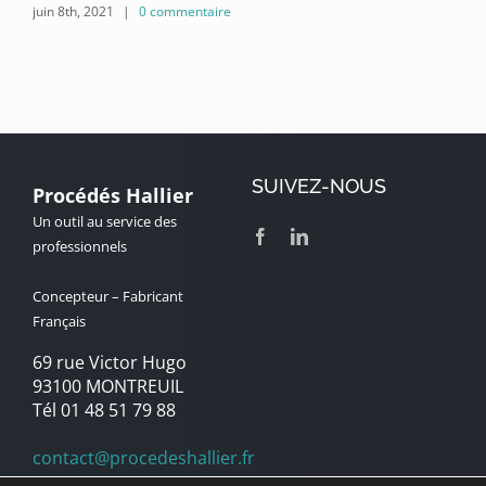
juin 8th, 2021
|
0 commentaire
jui
SUIVEZ-NOUS
Procédés Hallier
Un outil au service des
professionnels
Concepteur – Fabricant
Français
69 rue Victor Hugo
93100 MONTREUIL
Tél 01 48 51 79 88
contact@procedeshallier.fr