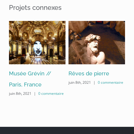
Projets connexes
Musée Grévin //
Rêves de pierre
Mu
ire
juin 8th, 2021
|
0 commentaire
Paris, France
//
juin 8th, 2021
|
0 commentaire
jui