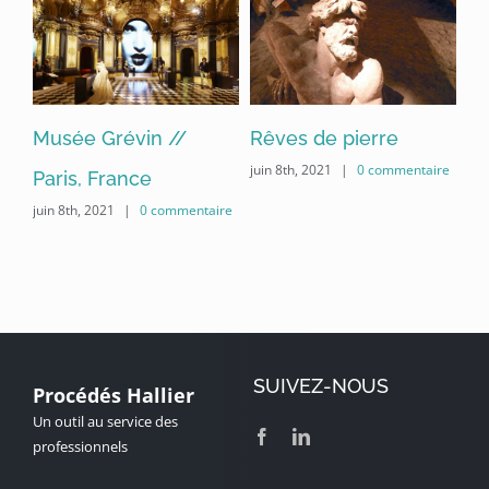
Musée Grévin //
Rêves de pierre
Mu
ire
juin 8th, 2021
|
0 commentaire
Paris, France
//
juin 8th, 2021
|
0 commentaire
jui
SUIVEZ-NOUS
Procédés Hallier
Un outil au service des
professionnels